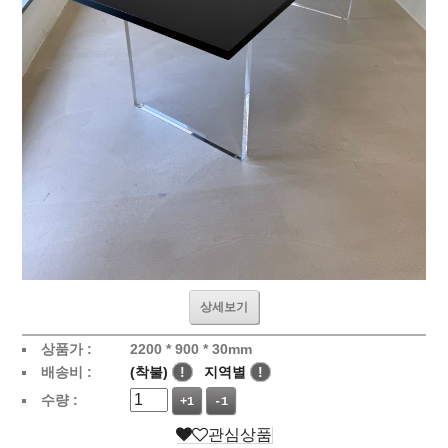
상세보기
상품가 :
2200 * 900 * 30mm
배송비 :
(착불)
!
지역별
!
수량 :
+1
-1
관심상품