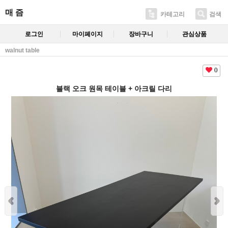
매 즘
카테고리
검색
로그인
마이페이지
장바구니
관심상품
walnut table
0
블랙 오크 원목 테이블 + 아크릴 다리