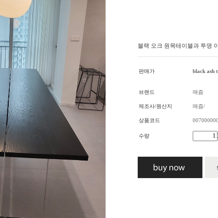
블랙 오크 원목테이블과 투명 
판매가
black ash 
브랜드
매즘
제조사/원산지
매즘/
상품코드
00700000
수량