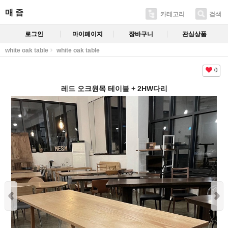
매 즘
카테고리
검색
로그인
마이페이지
장바구니
관심상품
white oak table
white oak table
0
레드 오크원목 테이블 + 2HW다리