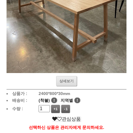
상세보기
상품가 :
2400*800*30mm
배송비 :
(착불)
!
지역별
!
수량 :
+1
-1
관심상품
선택하신 상품은 관리자에게 문의하세요.