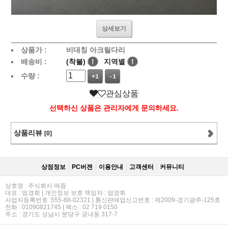
상세보기
상품가 :
비대칭 아크릴다리
배송비 :
(착불)
!
지역별
!
수량 :
+1
-1
관심상품
선택하신 상품은 관리자에게 문의하세요.
상품리뷰
[0]
상점정보
PC버젼
이용안내
고객센터
커뮤니티
상호명 : 주식회사 매즘
대표 : 엄경회 | 개인정보 보호 책임자 : 엄경회
사업자등록번호 :555-88-02321 | 통신판매업신고번호 : 제2009-경기광주-125호
전화 : 01090821745 | 팩스 : 02 719 0150
주소 : 경기도 성남시 분당구 궁내동 317-7