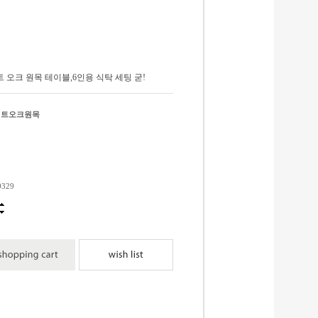
 오크 원목 테이블,6인용 식탁 세팅 굳!
이트오크원목
0329