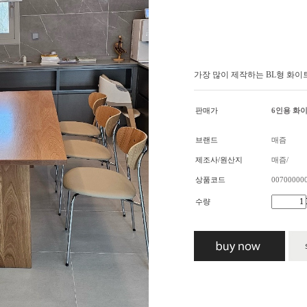
가장 많이 제작하는 BL형 화이트
판매가
6인용 화
브랜드
매즘
제조사/원산지
매즘/
상품코드
00700000
수량