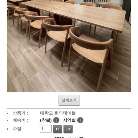
상세보기
상품가 :
대학교 회의테이블
배송비 :
(착불)
!
지역별
!
수량 :
+1
-1