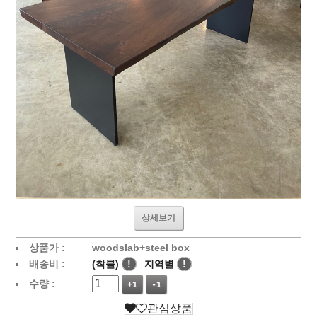
상세보기
상품가 :
woodslab+steel box
배송비 :
(착불)
!
지역별
!
수량 :
+1
-1
관심상품