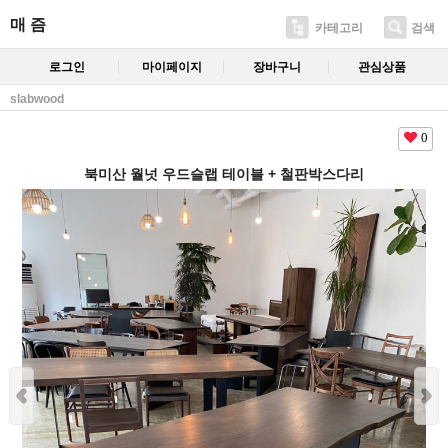
매 즘
카테고리
검색
로그인
마이페이지
장바구니
관심상품
slabwood
0
북미산 월넛 우드슬랩 테이블 + 철판박스다리