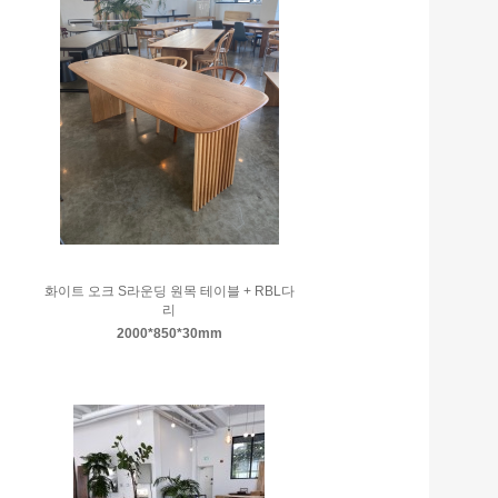
화이트 오크 S라운딩 원목 테이블 + RBL다
리
2000*850*30mm