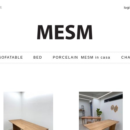
트
SOFATABLE
BED
PORCELAIN
MESM in casa
CHA