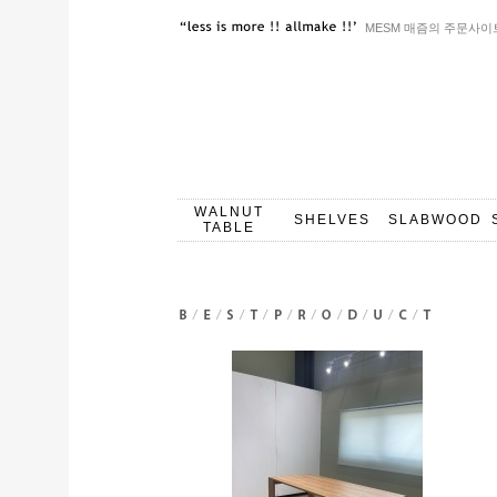
MESM 매즘의 주문사이
WALNUT
SHELVES
SLABWOOD
TABLE