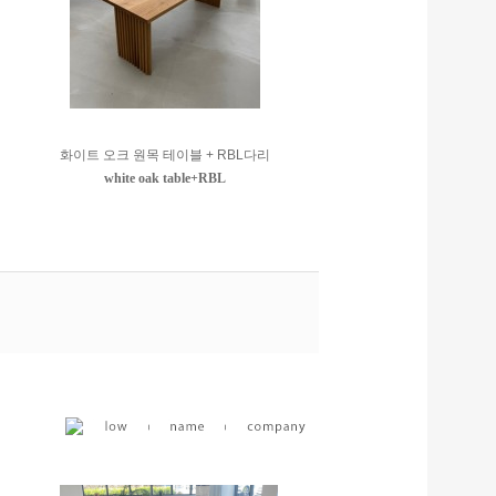
화이트 오크 원목 테이블 + RBL다리
white oak table+RBL