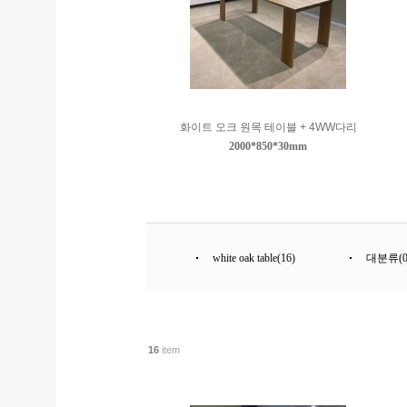
화이트 오크 원목 테이블 + 4WW다리
2000*850*30mm
white oak table(16)
대분류(0
16
item