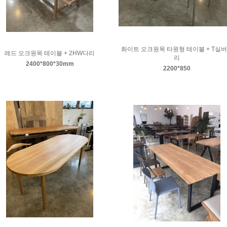
화이트 오크원목 타원형 테이블 + T실
레드 오크원목 테이블 + 2HW다리
리
2400*800*30mm
2200*850