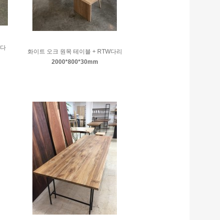
버다
화이트 오크 원목 테이블 + RTW다리
2000*800*30mm