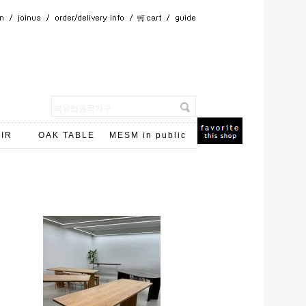
IR
OAK TABLE
MESM in public