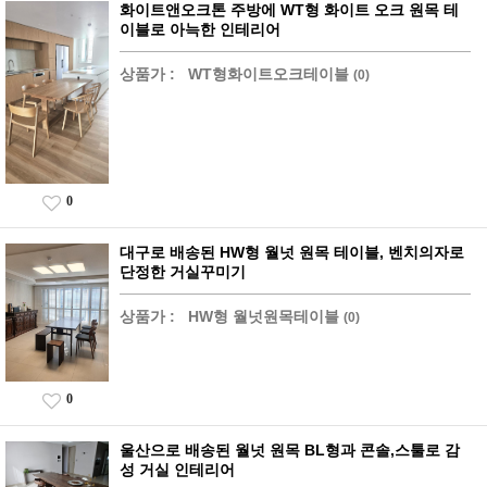
화이트앤오크톤 주방에 WT형 화이트 오크 원목 테
이블로 아늑한 인테리어
상품가 :
WT형화이트오크테이블
(0)
0
대구로 배송된 HW형 월넛 원목 테이블, 벤치의자로
단정한 거실꾸미기
상품가 :
HW형 월넛원목테이블
(0)
0
울산으로 배송된 월넛 원목 BL형과 콘솔,스툴로 감
성 거실 인테리어