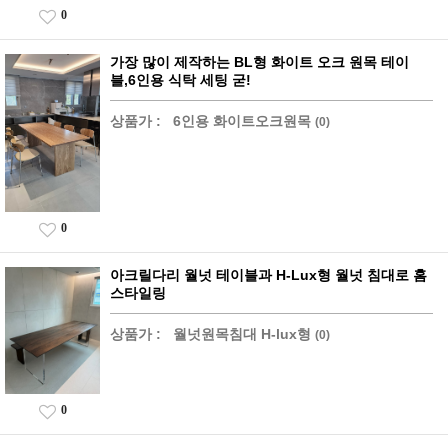
0
가장 많이 제작하는 BL형 화이트 오크 원목 테이
블,6인용 식탁 세팅 굳!
상품가 :
6인용 화이트오크원목
(0)
0
아크릴다리 월넛 테이블과 H-Lux형 월넛 침대로 홈
스타일링
상품가 :
월넛원목침대 H-lux형
(0)
0